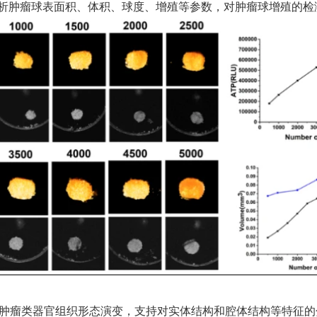
定量分析肿瘤球表面积、体积、球度、增殖等参数，对肿瘤球增殖的
肿瘤类器官组织形态演变，支持对实体结构和腔体结构等特征的