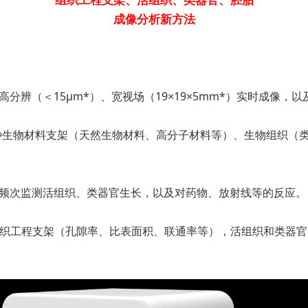
成像分析新方法
分辨（＜15μm*）、宽视场（19×19×5mm*）实时成像，
多种生物材料支架（天然生物材料、高分子材料等）、生物组织（
频次监测活组织、类器官生长，以及对药物、放射线等的反应。
is算法，实现对组织工程支架（孔隙率、比表面积、联通率等），活组织