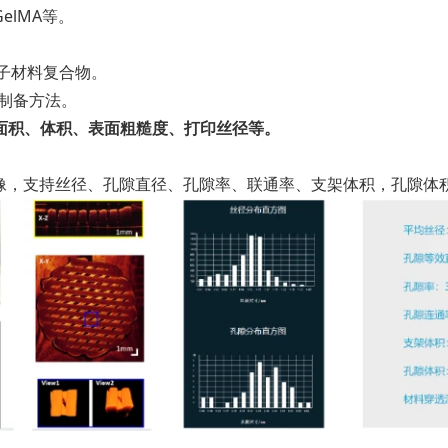
elMA等。
。
分子材料复合物。
等制备方法。
面积、体积、表面粗糙度、打印丝径等。
的成像，支持丝径、孔隙直径、孔隙率、联通率、支架体积，孔隙体