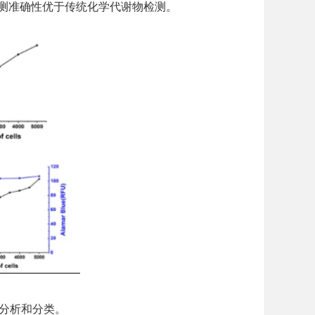
检测准确性优于传统化学代谢物检测。
分析和分类。