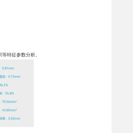
积等特征参数分析。