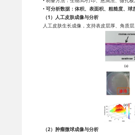
• 制备方法：生物3D打印、悬滴法、微孔
•
可分析数据：体积、表面积、粗糙度、球
（1）人工皮肤成像与分析
人工皮肤生长成像，支持表皮层厚、角质层
（2）肿瘤微球成像与分析