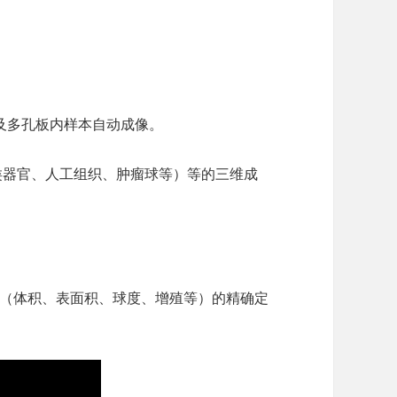
以及多孔板内样本自动成像。
类器官、人工组织、肿瘤球等）等的三维成
和类器官（体积、表面积、球度、增殖等）的精确定