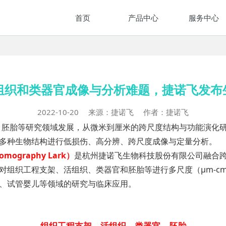
首页
产品中心
服务中心
组织和类器官成像与分析难题，捷诺飞发布生
2022-10-20 来源：捷诺飞 作者：捷诺飞
、胚胎等研究领域发展，从微米到厘米的跨尺度结构与功能演化
多种生物结构进行低损伤、高分辨、跨尺度成像与定量分析。
mography Lark）
是杭州捷诺飞生物科技股份有限公司融合
对组织工程支架、活组织、类器官和胚胎等进行多尺度（μm-c
、试管婴儿等领域的研究与临床应用。
组织工程支架、活组织、类器官、胚胎