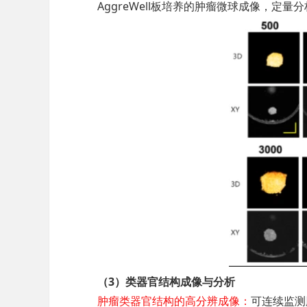
AggreWell板培养的肿瘤微球成像，
（3）类器官结构成像与分析
肿瘤类器官结构的高分辨成像：
可连续监测