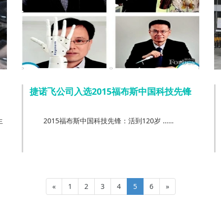
捷诺飞公司入选2015福布斯中国科技先锋
生
2015福布斯中国科技先锋：活到120岁 ……
«
1
2
3
4
5
6
»